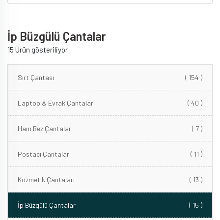
İp Büzgülü Çantalar
15 Ürün gösteriliyor
Sırt Çantası
( 154 )
Laptop & Evrak Çantaları
( 40 )
Ham Bez Çantalar
( 7 )
Postacı Çantaları
( 11 )
Kozmetik Çantaları
( 13 )
İp Büzgülü Çantalar
( 15 )